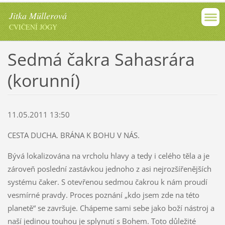
Jitka Müllerová
CVIČENÍ JÓGY
Sedmá čakra Sahasrára
(korunní)
11.05.2011 13:50
CESTA DUCHA. BRÁNA K BOHU V NÁS.
Bývá lokalizována na vrcholu hlavy a tedy i celého těla a je
zároveň poslední zastávkou jednoho z asi nejrozšířenějších
systému čaker. S otevřenou sedmou čakrou
k nám proudí
vesmírné pravdy. Proces poznání „kdo jsem zde na této
planetě“ se završuje. Chápeme sami sebe jako boží nástroj a
naší jedinou touhou je splynutí s Bohem. Toto důležité