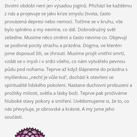
životní období není jen výsadou jogínů. Přichází ke každému
z nás a projevuje se jako krize smyslu života, často
provázená depresí nebo nemocí. Točíme se v kruhu, vše
bylo splněno a my nevíme, co dál. Dobrodružný svět
zešedne. Musíme něco změnit a často nevíme co. Objevují
se podivné pocity strachu a prázdna. Dogma, ve kterém
jsme doposud žili, se zhroutí. Musíme projít vnitřní smrtí,
vzdát se v mysli i v srdci všeho, co nám vytvářelo pevnou
půdu pod nohama. Teprve až když šlápneme do prázdna s
myšlenkou „nechť je vůle tvá“, dochází k otevření se
spiritualitě lidského pokolení. Nastane duchovní probuzení a
prožitky milosti, světla a lásky boží. Teprve pak prožíváme
hluboké stavy pokory a smíření. Uvědomujeme si, že to, co
nás převyšuje, je obrovské a krásné. A my jsme jeho
součástí.