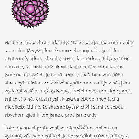
Nastane ztráta vlastní identity. Naše staré JÁ musí umřít, aby
se zrodilo JÁ vyšší, které samo sebe pojímá nejen jako
existenci fyzickou, ale i duchovní, kosmickou. Když vnitřně
umřeme, tak přítomný okamžik už není jen frází, kterou
jsme někde slyšeli. Je to přirozenost našeho osvíceného
stavu bytí. Láska se stává všudypřítomnou a žije v nás jako
základní veličina naší existence. Nelpíme na tom, kdo jsme,
ani co si o nás druzí myslí. Nastává období meditací a
modliteb. Cítíme, že chceme být na chvíli sami se sebou,
abychom zjistili, kdo jsme a proč jsme tady.
Toto duchovní probuzení se odehrává bez ohledu na
vyznání, věk nebo pohlaví. Je univerzální a různé kultury a