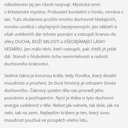
náboženství jej jen různě nazývají. Mystická smrt
v křesťanské mystice. Probuzení kundaliní v hindu, nirvána v
tao. Tuto zkušenost prožilo mnoho duchovně hledajících,
mnoho umělců i obyčejných bezejmenných. Jen někteří si
však uvědomili dar tohoto poznání a vstoupili branou do
sféry DUCHA, BOŽÍ MILOSTI a VŠEOBJÍMAJÍCÍ LÁSKY
VESMÍRU. Jen málo těch, kteří vstoupili, pak chtěli jít ještě
dál. Stanuli v hlubokém tichu nesmrtelnosti a radosti
duchovního království.
Sedmá čakra je korunou krále, tedy člověka, který dosáhl
moudrosti a prozření, že život hmotný je odrazem života
duchovního. Čakrový systém těla nás provedl jeho
poznáním a pochopením. Nyní je třeba si tyto duchovní
energie uvědomit v těle. Neboť jak nahoře, tak dole. Jak na
nebi, tak na zemi. Nejlepším králem je ten, který svou
moudrost používá ve prospěch všeho lidu.