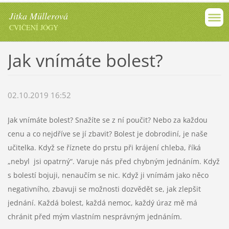
Jitka Müllerová
CVIČENÍ JÓGY
Jak vnímáte bolest?
02.10.2019 16:52
Jak vnímáte bolest? Snažíte se z ní poučit? Nebo za každou
cenu a co nejdříve se jí zbavit? Bolest je dobrodiní, je naše
učitelka. Když se říznete do prstu při krájení chleba, říká
„nebyl jsi opatrný“. Varuje nás před chybným jednáním. Když
s bolestí bojuji, nenaučím se nic. Když ji vnímám jako něco
negativního, zbavuji se možnosti dozvědět se, jak zlepšit
jednání. Každá bolest, každá nemoc, každý úraz mě má
chránit před mým vlastním nesprávným jednáním.