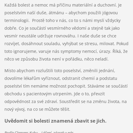
Každá bolest a nemoc má příčinu materiální a duchovní. Je
poselstvím naší duše, átmánu – abychom použili jógovou
terminologii. Prostě toho v nás, co to s námi myslí vždycky
dobře. Co je součástí vesmírného vědomí a stejně tak jako
vesmír neustále udržuje rovnováhu. I naše duše se chce
rozvíjet, dosáhnout souladu, vyhýbat se stresu, milovat. Pokud
toto ignorujeme, varuje nás symptomy nemocí, úrazy. Říká, že
něco ve způsobu života není v pořádku, něco neladí.
Místo abychom rozluštili toto poselství, změnili jednání,
dovolíme lékařům vyříznout, odstranit chemií a podstatu
poselství tím nemáme možnost pochopit. Stáváme se součástí
obchodu s pacientovým utrpením. Jde o to, převzít
odpovědnost za své zdraví. Soustředit se na změnu života, na
nový vývoj, na co se můžete těšit.
Uvědomit si bolesti znamená zbavit se jich.
Podle Clemens Kuby – Léčení, zázrak v nás