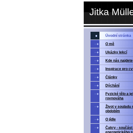
Jitka Müll
Úvodní stránka
O mě
Ukázky lekcí
Kde nás najdete
Inspirace pro c
Články
Dýchání
Fyzické tělo a j
rovnováha
Život v souladu 
obdobím
O jídle
Čakry - součást
energetického 