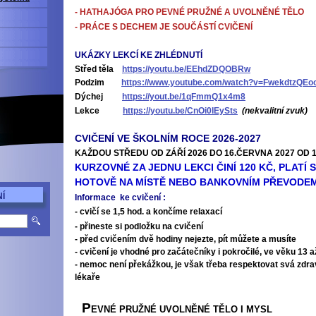
- HATHAJÓGA PRO PEVNÉ PRUŽNÉ A UVOLNĚNÉ TĚLO
- PRÁCE S DECHEM JE SOUČÁSTÍ CVIČENÍ
UKÁZKY LEKCÍ KE ZHLÉDNUTÍ
Střed těla
https://youtu.be/EEhdZDQOBRw
Podzim
https://www.youtube.com/watch?v=FwekdtzQEo
Dýchej
https://yout.be/1qFmmQ1x4m8
Lekce
https://youtu.be/CnOi0lEySts
(nekvalitní zvuk)
CVIČENÍ VE ŠKOLNÍM ROCE 2026-2027
KAŽDOU STŘEDU OD ZÁŘÍ 2026 DO 16.ČERVNA 2027 OD 16
KURZOVNÉ ZA JEDNU LEKCI ČINÍ 120 KČ, PLATÍ
HOTOVĚ NA MÍSTĚ NEBO BANKOVNÍM PŘEVODEM Č
Í
Informace ke cvičení :
- cvičí se 1,5 hod. a končíme relaxací
- přineste si podložku na cvičení
- před cvičením dvě hodiny nejezte, pít můžete a musíte
- cvičení je vhodné pro začátečníky i pokročilé, ve věku 13 a
- nemoc není překážkou, je však třeba respektovat svá zdr
lé
kaře
P
EVNÉ PRUŽNÉ UVOLNĚNÉ TĚLO I MYSL