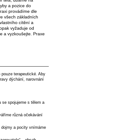
ní těla, dbáme na
yby a pozice do
praxi provádíme dle
ve všech základních
lastního cítění a
aopak vyžaduje od
ďte a vyzkoušejte. Praxe
o pouze terapeutické. Aby
pravy dýchání, narovnání
u se spojujeme s tělem a
váříme různá očekávání
y dojmy a pocity vnímáme
ozorovatele“ – obsah