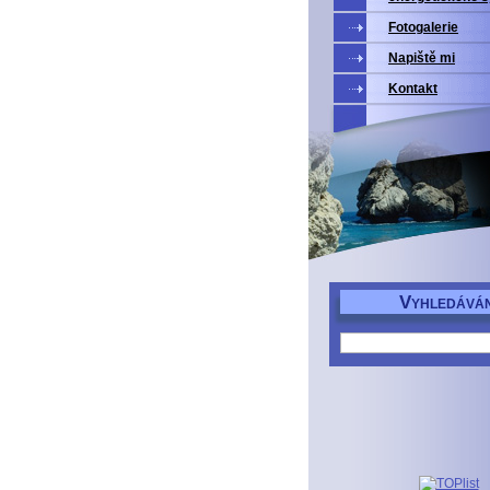
Fotogalerie
Napiště mi
Kontakt
V
YHLEDÁVÁN