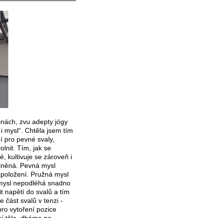
inách, zvu adepty jógy
i mysl“. Chtěla jsem tím
ní pro pevné svaly,
nit. Tím, jak se
 kultivuje se zároveň i
olněná. Pevná mysl
zpoložení. Pružná mysl
 mysl nepodléhá snadno
t napětí do svalů a tím
e část svalů v tenzi -
pro vytoření pozice