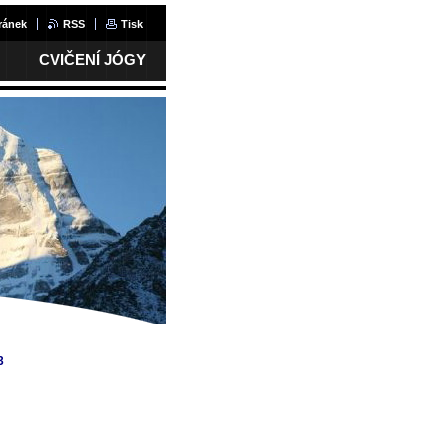
ránek
RSS
Tisk
CVIČENÍ JÓGY
3