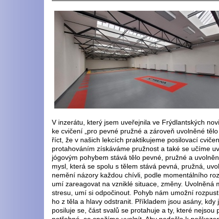
V inzerátu, který jsem uveřejnila ve Frýdlantských nov
ke cvičení „pro pevné pružné a zároveň uvolněné tělo 
říct, že v našich lekcích praktikujeme posilovací cviče
protahováním získáváme pružnost a také se učíme uvol
jógovým pohybem stává tělo pevné, pružné a uvolněné,
mysl, která se spolu s tělem stává pevná, pružná, uv
nemění názory každou chívli, podle momentálního ro
umí zareagovat na vzniklé situace, změny. Uvolněná
stresu, umí si odpočinout. Pohyb nám umožní rozpusti
ho z těla a hlavy odstranit. Příkladem jsou asány, kdy j
posiluje se, část svalů se protahuje a ty, které nejsou 