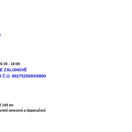
o
:30 - 18:00
 SE ZÁLOHOVĚ
.Ú. 0027525093/0800
ž 100 let
avotní omezení a doporučení