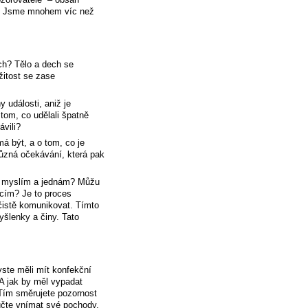
á. Jsme mnohem víc než
ch? Tělo a dech se
žitost se zase
 události, aniž je
tom, co udělali špatně
ávili?
 být, a o tom, co je
různá očekávání, která pak
ak myslím a jednám? Můžu
ocím? Je to proces
istě komunikovat. Tímto
šlenky a činy. Tato
byste měli mít konfekční
 A jak by měl vypadat
 Tím směrujete pozornost
aučte vnímat své pochody,