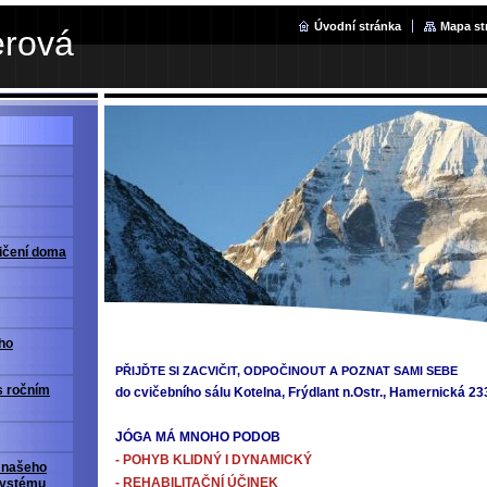
Úvodní stránka
Mapa st
erová
vičení doma
eho
PŘIJĎTE SI ZACVIČIT, ODPOČINOUT A POZNAT SAMI SEBE
s ročním
do cvičebního sálu Kotelna, Frýdlant n.Ostr., Hamernická 23
JÓGA MÁ MNOHO PODOB
- POHYB KLIDNÝ I DYNAMICKÝ
 našeho
- REHABILITAČNÍ ÚČINEK
systému